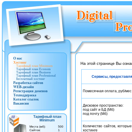
О нас
Хостинг
На этой странице Вы озн
Тарифный план Minimum
Тарифный план Econom
Тарифный план Business
Тарифный план Professional
Сервисы, предоставля
Бесплатный хостинг
Разработка сайтов
WEB-дизайн
Регистрация доменов
Помесячная оплата, руб/мес
Техподдержка
Каталог ссылок
Вакансии
Дисковое пространство:
под сайт и БД (Мб)
под почту (Мб)
Тарифный план
10
Minimum
Количество сайтов, которы
Места (мб):
500
хостинге
Cайтов:
1