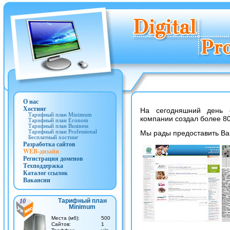
О нас
Хостинг
На сегодняшний день 
Тарифный план Minimum
компании создал более 80
Тарифный план Econom
Тарифный план Business
Тарифный план Professional
Мы рады предоставить Ва
Бесплатный хостинг
Разработка сайтов
WEB-дизайн
Регистрация доменов
Техподдержка
Каталог ссылок
Вакансии
Тарифный план
10
Minimum
Места (мб):
500
Cайтов:
1