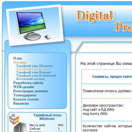
О нас
Хостинг
На этой странице Вы озн
Тарифный план Minimum
Тарифный план Econom
Тарифный план Business
Тарифный план Professional
Сервисы, предоставля
Бесплатный хостинг
Разработка сайтов
WEB-дизайн
Регистрация доменов
Помесячная оплата, руб/мес
Техподдержка
Каталог ссылок
Вакансии
Дисковое пространство:
под сайт и БД (Мб)
под почту (Мб)
Тарифный план
10
Minimum
Места (мб):
500
Количество сайтов, которы
Cайтов:
1
хостинге