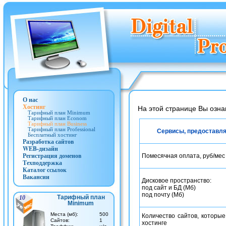
О нас
Хостинг
На этой странице Вы озна
Тарифный план Minimum
Тарифный план Econom
Тарифный план Business
Тарифный план Professional
Сервисы, предоставля
Бесплатный хостинг
Разработка сайтов
WEB-дизайн
Регистрация доменов
Помесячная оплата, руб/мес
Техподдержка
Каталог ссылок
Вакансии
Дисковое пространство:
под сайт и БД (Мб)
под почту (Мб)
Тарифный план
10
Minimum
Места (мб):
500
Количество сайтов, которы
Cайтов:
1
хостинге